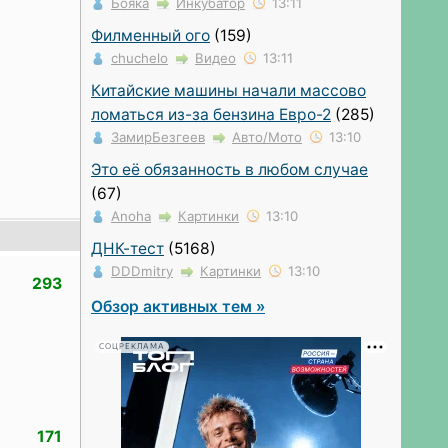
Бояка
Инкубатор
13:11
Филменный ого
(159)
chuchelo
Видео
13:11
Китайские машины начали массово
ломаться из-за бензина Евро-2
(285)
ЗамирБезгеев
Авто/Мото
13:10
Это её обязанность в любом случае
(67)
Anoha
Картинки
13:10
ДНК-тест
(5168)
DDDmitry
Картинки
13:10
293
Обзор активных тем »
СОЦРЕКЛАМА
171