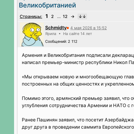
Великобританией
1
Страницы:
2
...
12
→
Schmidty
4 мая 2026 в 15:52
Ярила • На сайте 14 лет
Сообщений: 2 112
Армения и Великобритания подписали декларац
написал премьер-министр республики Никол Паш
«Мы открываем новую и многообещающую главу
построенных на общих ценностях и укрепленно
Помимо этого, армянский премьер заявил, что 
углубления сотрудничества Армении и НАТО с
Ранее Пашинян заявил, что посетит Азербайджан
друг друга в проведении саммита Европейского