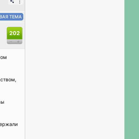
⋮
202
том
ством,
вы
держали