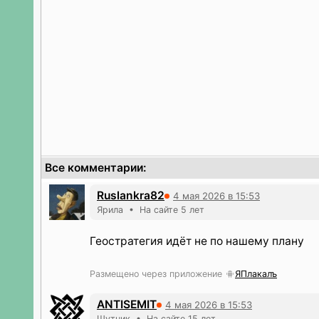
Все комментарии:
Ruslankra82
4 мая 2026 в 15:53
Ярила • На сайте 5 лет
Геостратегия идёт не по нашему плану
Размещено через приложение
ЯПлакалъ
ANTISEMIT
4 мая 2026 в 15:53
Шутник • На сайте 15 лет