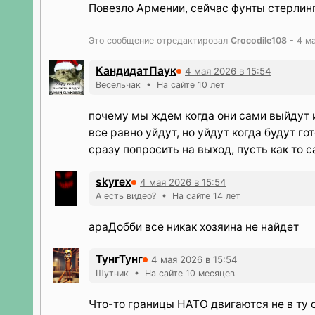
Повезло Армении, сейчас фунты стерлинго
Это сообщение отредактировал
Crocodile108
- 4 ма
КандидатПаук
4 мая 2026 в 15:54
Весельчак • На сайте 10 лет
почему мы ждем когда они сами выйдут и
все равно уйдут, но уйдут когда будут го
сразу попросить на выход, пусть как то 
skyrex
4 мая 2026 в 15:54
А есть видео? • На сайте 14 лет
араДобби все никак хозяина не найдет
ТунгТунг
4 мая 2026 в 15:54
Шутник • На сайте 10 месяцев
Что-то границы НАТО двигаются не в ту 