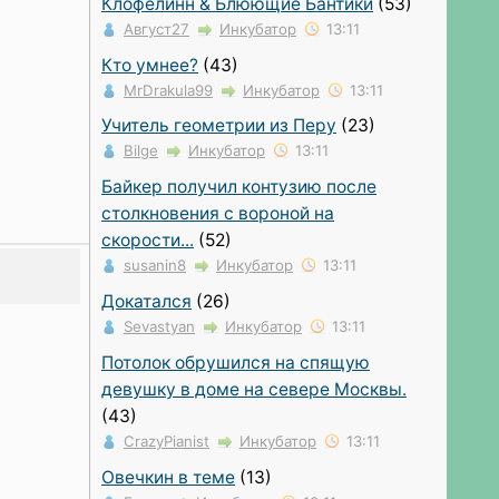
Клофелинн & Блюющие Бантики
(53)
Август27
Инкубатор
13:11
Кто умнее?
(43)
MrDrakula99
Инкубатор
13:11
Учитель геометрии из Перу
(23)
Bilge
Инкубатор
13:11
Байкер получил контузию после
столкновения с вороной на
скорости...
(52)
susanin8
Инкубатор
13:11
Докатался
(26)
Sevastyan
Инкубатор
13:11
Потолок обрушился на спящую
девушку в доме на севере Москвы.
(43)
CrazyPianist
Инкубатор
13:11
Овечкин в теме
(13)