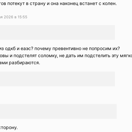
в потекут в страну и она наконец встанет с колен.
я 2026 в 15:55
з одкб и еаэс? почему превентивно не попросим их?
товы и подстелят соломку, не дать им подстелить эту мягк
сами разбираются.
сторону.