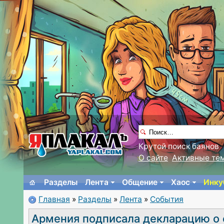
Крутой поиск баянов
О сайте
Активные те
Разделы
Лента
Общение
Хаос
Инку
Главная
»
Разделы
»
Лента
»
События
Армения подписала декларацию о 