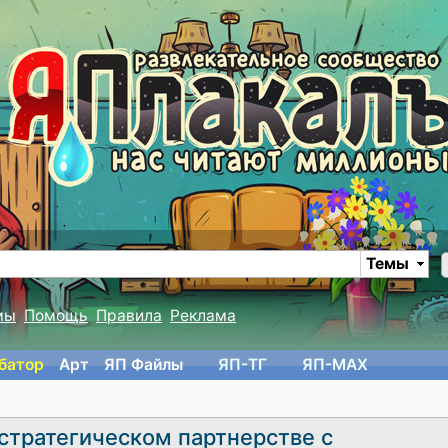
Темы
мы
Помощь
Правила
Реклама
батор
Арт
ЯП Файлы
ЯП-TГ
ЯП-MAX
стратегическом партнерстве с