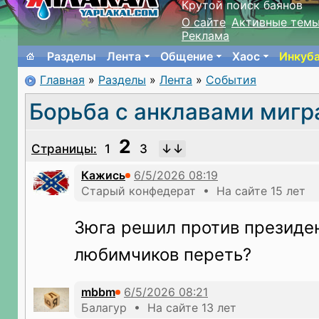
Крутой поиск баянов
О сайте
Активные тем
Реклама
Разделы
Лента
Общение
Хаос
Инкуб
Главная
»
Разделы
»
Лента
»
События
Борьба с анклавами мигр
2
Страницы:
1
3
Кажись
Старый конфедерат • На сайте 15 лет
Зюга решил против президе
любимчиков переть?
mbbm
Балагур • На сайте 13 лет