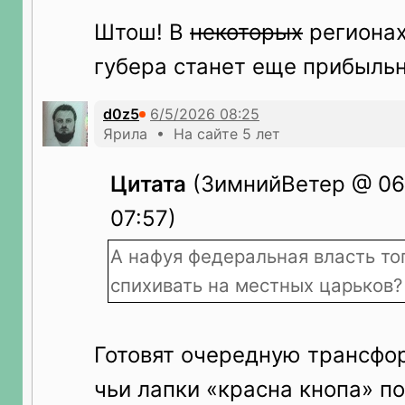
Штош! В
некоторых
регионах
губера станет еще прибыльн
d0z5
Ярила • На сайте 5 лет
Цитата
(ЗимнийВетер @ 06.
07:57)
А нафуя федеральная власть тог
спихивать на местных царьков?
Готовят очередную трансфо
чьи лапки «красна кнопа» п