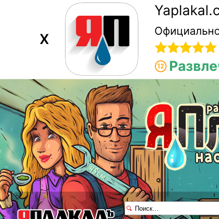
Yaplakal
Официально
X
Развле