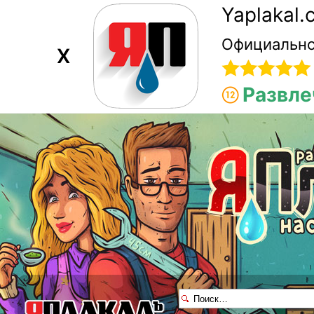
Yaplakal
Официально
X
Развле