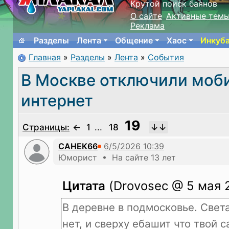
Крутой поиск баянов
О сайте
Активные тем
Реклама
Разделы
Лента
Общение
Хаос
Инкуб
Главная
»
Разделы
»
Лента
»
События
В Москве отключили моб
интернет
19
Страницы:
←
1
...
18
САНЕК66
Юморист • На сайте 13 лет
Цитата
(Drovosec @ 5 мая 
В деревне в подмосковье. Света
нет, и сверху ебашит что твой 