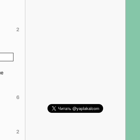
2
ие
6
2