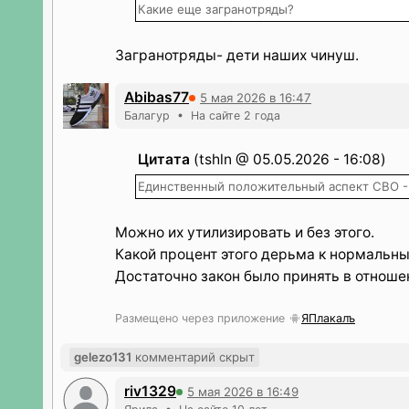
Какие еще загранотряды?
Загранотряды- дети наших чинуш.
Abibas77
5 мая 2026 в 16:47
Балагур • На сайте 2 года
Цитата
(tshln @ 05.05.2026 - 16:08)
Единственный положительный аспект СВО -
Можно их утилизировать и без этого.
Какой процент этого дерьма к нормальн
Достаточно закон было принять в отношен
Размещено через приложение
ЯПлакалъ
gelezo131
комментарий скрыт
riv1329
5 мая 2026 в 16:49