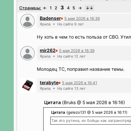
3
Страницы:
←
1
2
4
5
→
Badenser
5 мая 2026 в 16:39
Ярила • На сайте 9 лет
Ну хоть в чем то есть польза от СВО. Ут
mir262
5 мая 2026 в 16:39
Ярила • На сайте 12 лет
Молодец ТС, поправил название темы.
terabyte
5 мая 2026 в 16:41
Ярила • На сайте 13 лет
Цитата
(Bruks @ 5 мая 2026 в 16:16)
Цитата
(gelezo131 @ 5 мая 2026 в 16:11)
Так это рутина, их бойцы как загранотря