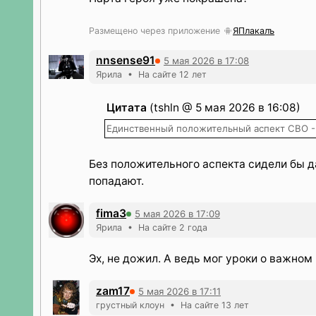
Размещено через приложение
ЯПлакалъ
nnsense91
5 мая 2026 в 17:08
Ярила • На сайте 12 лет
Цитата
(tshln @ 5 мая 2026 в 16:08)
Единственный положительный аспект СВО -
Без положительного аспекта сидели бы д
попадают.
fima3
5 мая 2026 в 17:09
Ярила • На сайте 2 года
Эх, не дожил. А ведь мог уроки о важном
zam17
5 мая 2026 в 17:11
грустный клоун • На сайте 13 лет