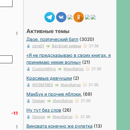
Активные темы
1
Двое, поэтический батл
(3020)
cera01
Весёлая рифма
21:36
«Я не предсказываю в своих книгах, я
принимаю некие волны»
(21)
CustomWing
Инкубатор
21:36
Красивые девчушки
(2)
WitSM1983
Инкубатор
21:36
МакБук и прочие яблоки.
(69)
Steban
Инкубатор
21:36
Ну тут без слов
(26)
-11
Gюрза
Инкубатор
21:36
Виновата конечно же рулетка
(13)
1