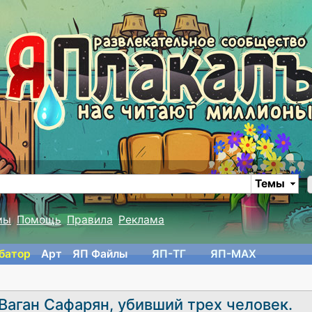
Темы
мы
Помощь
Правила
Реклама
батор
Арт
ЯП Файлы
ЯП-TГ
ЯП-MAX
Ваган Сафарян, убивший трех человек.