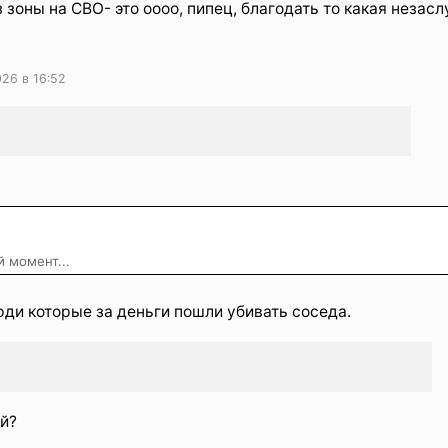
з зоны на СВО- это оооо, пипец, благодать то какая незас
26 в 16:52
 момент...
ди которые за деньги пошли убивать соседа.
ой?