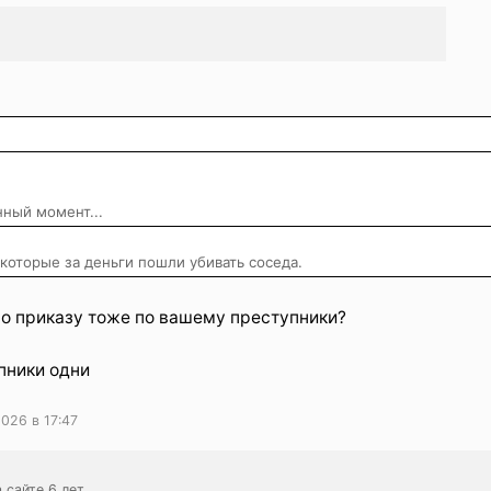
нный момент...
которые за деньги пошли убивать соседа.
 по приказу тоже по вашему преступники?
упники одни
026 в 17:47
 сайте 6 лет