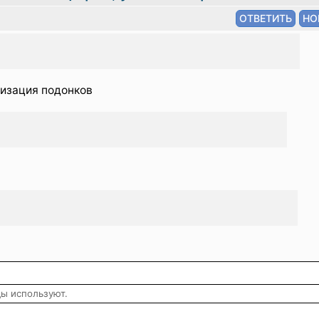
илизация подонков
ды используют.