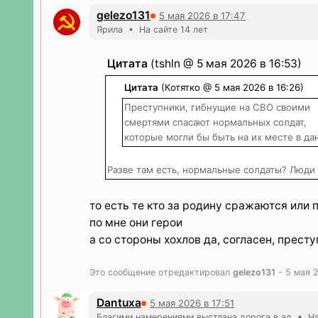
gelezo131
5 мая 2026 в 17:47
Ярила • На сайте 14 лет
Цитата
(tshln @ 5 мая 2026 в 16:53)
Цитата
(Котятко @ 5 мая 2026 в 16:26)
Преступники, гибнущие на СВО своими
смертями спасают нормальных солдат,
которые могли бы быть на их месте в да
Разве там есть, нормальные солдаты? Люди 
то есть те кто за родину сражаются или
по мне они герои
а со стороны хохлов да, согласен, прест
Это сообщение отредактировал
gelezo131
- 5 мая 2
Dantuxa
5 мая 2026 в 17:51
Благими намерениями выстлана дорога в ад • На