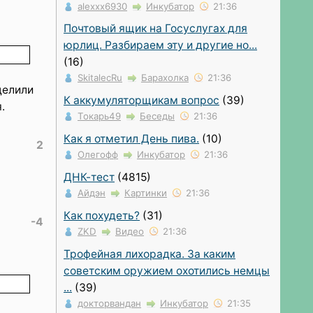
alexxx6930
Инкубатор
21:36
Почтовый ящик на Госуслугах для
юрлиц. Разбираем эту и другие но...
(16)
SkitalecRu
Барахолка
21:36
делили
К аккумуляторщикам вопрос
(39)
.
Токарь49
Беседы
21:36
Как я отметил День пива.
(10)
2
Олегофф
Инкубатор
21:36
ДНК-тест
(4815)
Айдэн
Картинки
21:36
Как похудеть?
(31)
-4
ZKD
Видео
21:36
Трофейная лихорадка. За каким
советским оружием охотились немцы
...
(39)
докторвандан
Инкубатор
21:35