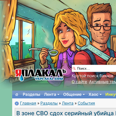
Крутой поиск баянов
О сайте
Активные те
Разделы
Лента
Общение
Хаос
Инку
Главная
»
Разделы
»
Лента
»
События
В зоне СВО сдох серийный убийца 