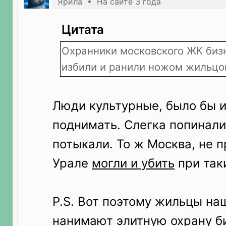
Ярила • На сайте 3 года
Цитата
Охранники московского ЖК бизн
избили и ранили ножом жильцо
Люди культурные, было бы и
поднимать. Слегка попинал
потыкали. То ж Москва, не 
Урале
могли и убить
при так
P.S. Вот поэтому жильцы на
нанимают элитную охрану б