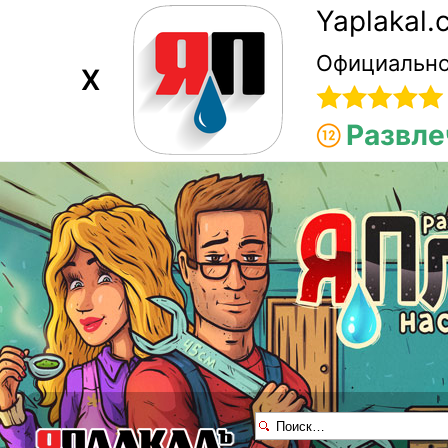
Yaplakal
Официально
X
Развле