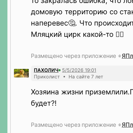
то закралась ошибка, что л
домовую территорию со ста
наперевес🤔. Что происходи
Мляцкий цирк какой-то 🤦‍♀️
Размещено через приложение
ЯПл
ПАХОЛИЧ
Приколист • На сайте 7 лет
Хозяина жизни приземлили
будет?!
Размещено через приложение
ЯПл