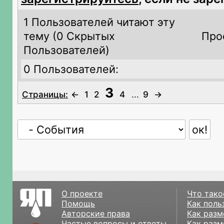
1 Пользователей читают эту
тему (
0 Скрытых
Про
Пользователей)
0 Пользователей:
3
Страницы:
←
1
2
4
...
9
→
О проекте
Что тако
Помощь
Как поль
Авторские права
Как разм
Частые вопросы и ответы
Как разм