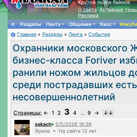
Крутой поиск баянов
О сайте
Активные тем
Реклама
Разделы
Лента
Общение
Хаос
Инкуб
Главная
»
Разделы
»
Лента
»
События
Охранники московского 
бизнес-класса Foriver изб
ранили ножом жильцов д
среди пострадавших ест
несовершеннолетний
3
Страницы:
←
1
2
4
...
9
→
sekach
Ярила • На сайте 13 лет