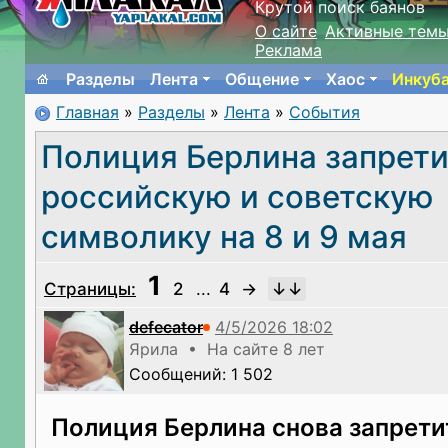
Крутой поиск баянов
О сайте
Активные тем
Реклама
Разделы
Лента
Общение
Хаос
Инкуб
Главная
»
Разделы
»
Лента
»
События
Полиция Берлина запрети
российскую и советскую
символику на 8 и 9 мая
1
Страницы:
2
...
4
→
defecator
Ярила • На сайте 8 лет
Сообщений: 1 502
Полиция Берлина снова запрети