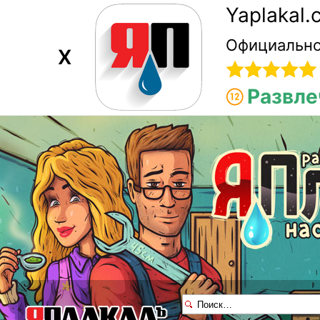
Yaplakal
Официально
X
Развле