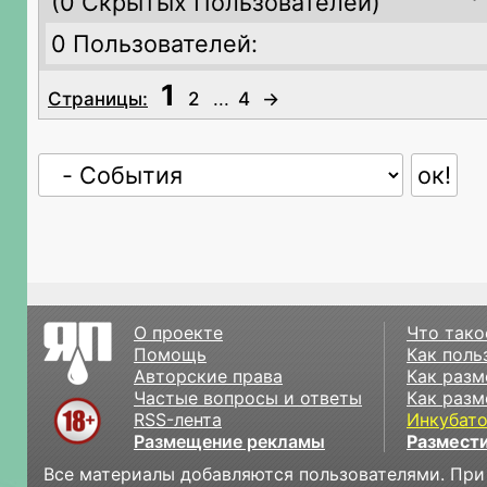
(
0 Скрытых Пользователей)
0 Пользователей:
1
Страницы:
2
...
4
→
О проекте
Что тако
Помощь
Как поль
Авторские права
Как разм
Частые вопросы и ответы
Как разм
RSS-лента
Инкубат
Размещение рекламы
Размести
Все материалы добавляются пользователями. При