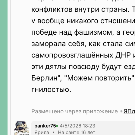
конфликтов внутри страны. Т
v вообще никакого отношени
победе над фашизмом, а гео
заморала себя, как стала с
самопровозглашённых ДНР и
эти дятлы повсюду будут езд
Берлин", "Можем повторить"
гнилостью.
Размещено через приложение
ЯПл
panker75
Ярила • На сайте 16 лет