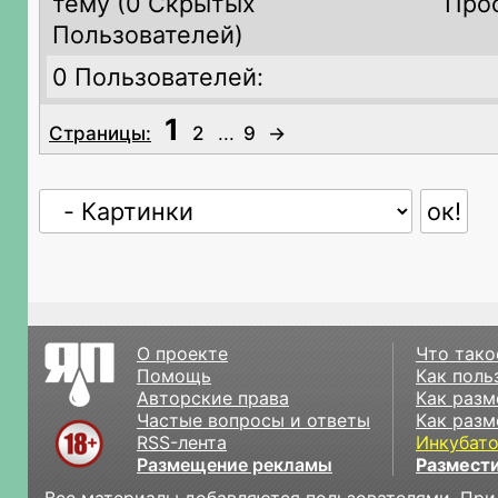
тему (
0 Скрытых
Про
Пользователей)
0 Пользователей:
1
Страницы:
2
...
9
→
О проекте
Что тако
Помощь
Как поль
Авторские права
Как разм
Частые вопросы и ответы
Как разм
RSS-лента
Инкубат
Размещение рекламы
Размести