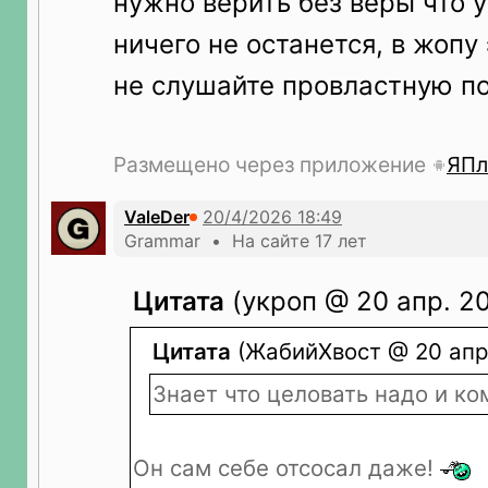
нужно верить без веры что у
ничего не останется, в жопу
не слушайте провластную п
Размещено через приложение
ЯПл
ValeDer
Grammar • На сайте 17 лет
Цитата
(укроп @ 20 апр. 202
Цитата
(ЖабийХвост @ 20 апр. 
Знает что целовать надо и ко
Он сам себе отсосал даже!