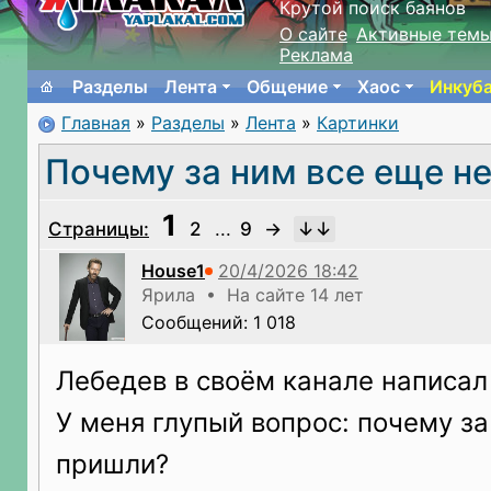
Крутой поиск баянов
О сайте
Активные тем
Реклама
Разделы
Лента
Общение
Хаос
Инкуб
Главная
»
Разделы
»
Лента
»
Картинки
Почему за ним все еще н
1
Страницы:
2
...
9
→
House1
Ярила • На сайте 14 лет
Сообщений: 1 018
Лебедев в своём канале написал 
У меня глупый вопрос: почему за
пришли?