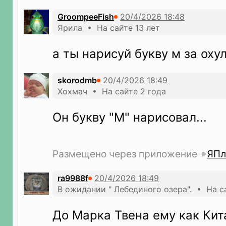
GroompeeFish
Ярила • На сайте 13 лет
а ты нарисуй букву м за ох
skorodmb
Хохмач • На сайте 2 года
Он букву "М" нарисовал...
Размещено через приложение
ЯПл
ra9988f
В ожидании " Лебединого озера". • На с
До Марка Твена ему как Кит