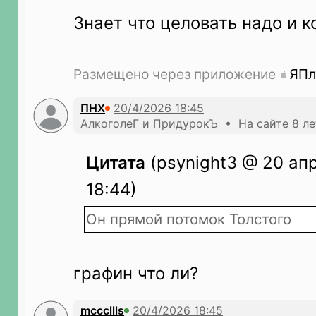
Знает что целовать надо и к
Размещено через приложение
ЯПл
ПНХ
АлкоголеГ и ПридурокЪ • На сайте 8 ле
Цитата
(psynight3 @ 20 апр.
18:44)
Он прямой потомок Толстого
графин что ли?
mcccllls