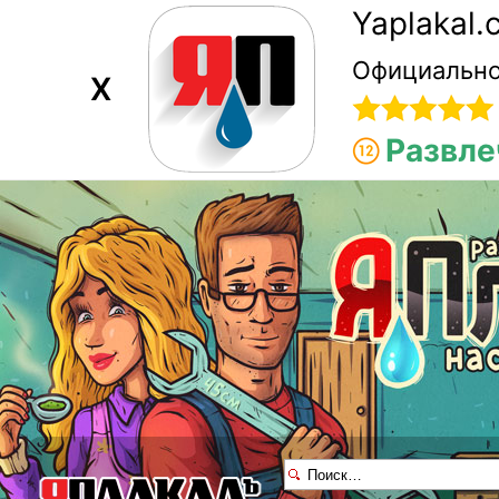
Yaplakal
Официально
X
Развле