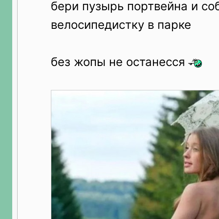
бери пузырь портвейна и со
велосипедистку в парке
без жопы не останесся