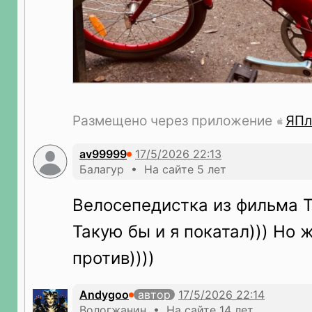
Размещено через приложение
ЯПл
av99999
Балагур • На сайте 5 лет
Велосепедистка из фильма Т
Такую бы и я покатал))) Но 
против))))
Andygoo
автор
Вологжанин • На сайте 14 лет