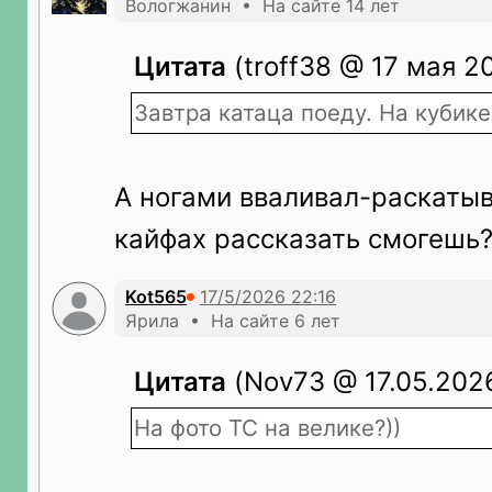
Вологжанин • На сайте 14 лет
Цитата
(troff38 @ 17 мая 20
Завтра катаца поеду. На кубик
А ногами вваливал-раскатыв
кайфах рассказать смогешь
Kot565
Ярила • На сайте 6 лет
Цитата
(Nov73 @ 17.05.2026
На фото ТС на велике?))