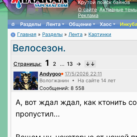
Крутой поиск баянов
О сайте
Активные тем
Реклама
Разделы
Лента
Общение
Хаос
Инкуб
Главная
»
Разделы
»
Лента
»
Картинки
Велосезон.
1
Страницы:
2
...
13
→
Andygoo
Вологжанин • На сайте 14 лет
Сообщений: 8 558
А, вот ждал ждал, как ктонить со
пропустил...