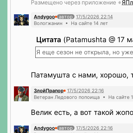
Размещено через приложение
ЯПл
Andygoo
автор
Вологжанин • На сайте 14 лет
Цитата
(Patamushta @ 17 ма
Я еще сезон не открыла, но уже
Патамушта с нами, хорошо, 
ЗлойПрапор
Ветеран Ледового попоища • На сайте 1
Велик есть, а вот такой жоп
Andygoo
автор