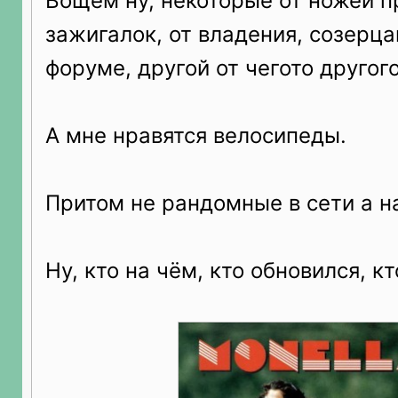
Вощем ну, некоторые от ножей пр
зажигалок, от владения, созерц
форуме, другой от чегото другого.
А мне нравятся велосипеды.
Притом не рандомные в сети а н
Ну, кто на чём, кто обновился, к