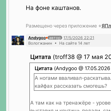
На фоне каштанов.
Размещено через приложение
ЯПл
Andygoo
автор
Вологжанин • На сайте 14 лет
Цитата
(troff38 @ 17 мая 2
Цитата
(Andygoo @ 17.05.2026 
А ногами вваливал-раскатыва
кайфах рассказать смогешь?
А там как на тренажёре - уров
выставил и крутишь педали, сам