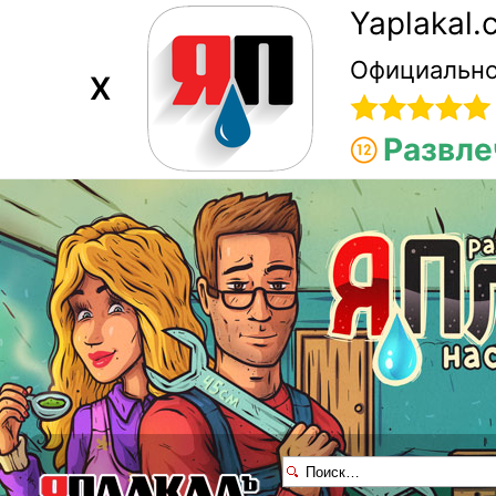
Yaplakal
Официально
X
Развле