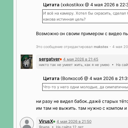
Цитата
(xxkostikxx @ 4 мая 2026 в 22:
И всё на камеру. Хотел бы скрасить, сделал 
какова истинная цель?
Возможно он своим примером с видео пы
Это сообщение отредактировал
makstex
- 4 мая 20
sergatver
4 мая 2026 в 21:45
никто так не умеет жить, как я не умею • На сай
Цитата
(Волкособ @ 4 мая 2026 в 21:3
Что-то у него одни молодые, да симпатичны
ни разу не видел бабок..дажё старых тёто
им там не выжить. там нужно с компом и 
VirusX
4 мая 2026 в 21:50
Ярила • На сайте 12 лет