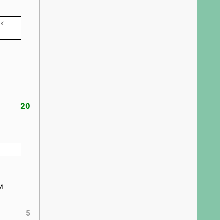
ак
20
м
5