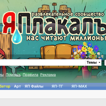
Темы
мы
Помощь
Правила
Реклама
батор
Арт
ЯП Файлы
ЯП-TГ
ЯП-MAX