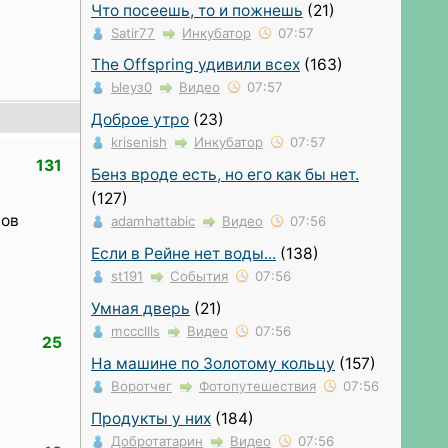
Что посеешь, то и пожнешь
(21)
Satir77
Инкубатор
07:57
The Offspring удивили всех
(163)
Ыеуз0
Видео
07:57
Доброе утро
(23)
krisenish
Инкубатор
07:57
131
Бенз вроде есть, но его как бы нет.
(127)
ров
adamhattabic
Видео
07:56
Если в Рейне нет воды...
(138)
st191
События
07:56
Умная дверь
(21)
mcccllls
Видео
07:56
25
На машине по Золотому кольцу
(157)
Воротчег
Фотопутешествия
07:56
Продукты у них
(184)
Добротатарин
Видео
07:56