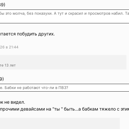
39)
бы это молча, без показухи. А тут и скрасил и просмотров набил. Т
тается побудить других.
26 в 21:44
те 13 лет
9)
е. Бабки не работают что-ли в ПВЗ?
к не видел.
прочими девайсами на "ты " быть...а бабкам тяжело с эти