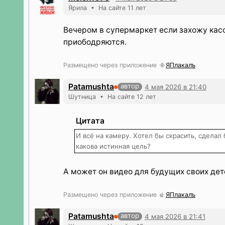
Ярила • На сайте 11 лет
Вечером в супермаркет если захожу касс
приободряются.
Размещено через приложение
ЯПлакалъ
Patamushta
автор
4 мая 2026 в 21:40
Шутница • На сайте 12 лет
Цитата
И всё на камеру. Хотел бы скрасить, сделал 
какова истинная цель?
А может он видео для будущих своих дет
Размещено через приложение
ЯПлакалъ
Patamushta
автор
4 мая 2026 в 21:41