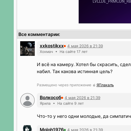
Все комментарии:
xxkostikxx
4 мая 2026 в 21:39
Хохмач • На сайте 17 лет
И всё на камеру. Хотел бы скрасить, сдел
набил. Так какова истинная цель?
Размещено через приложение
ЯПлакалъ
Волкособ
4 мая 2026 в 21:39
Ярила • На сайте 9 лет
Что-то у него одни молодые, да симпатич
Moloh1976
4 мая 2026 в 21:39