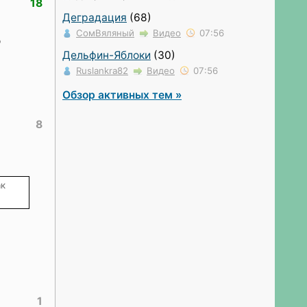
18
Деградация
(68)
СомВяляный
Видео
07:56
о
Дельфин-Яблоки
(30)
Ruslankra82
Видео
07:56
Обзор активных тем »
8
ак
1