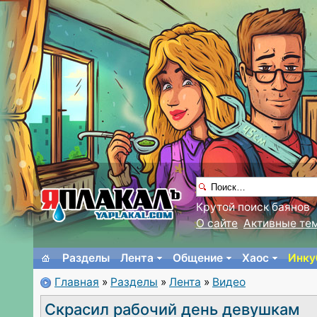
Крутой поиск баянов
О сайте
Активные те
Разделы
Лента
Общение
Хаос
Инку
Главная
»
Разделы
»
Лента
»
Видео
Скрасил рабочий день девушкам