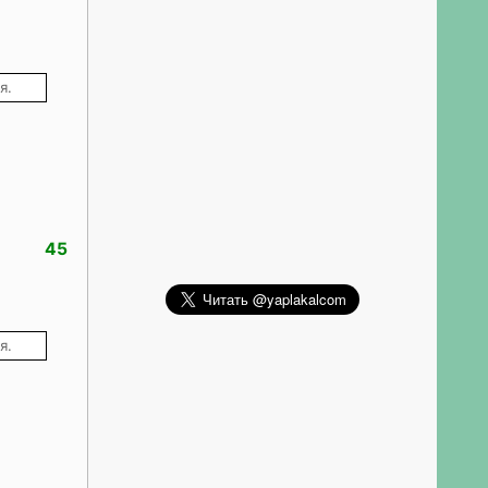
я.
45
я.