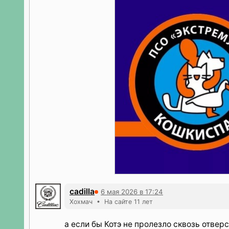
cadilla
6 мая 2026 в 17:24
Хохмач • На сайте 11 лет
а если бы Котэ не пролезло сквозь отверс