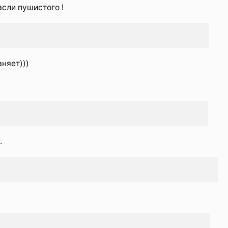
асли пушистого !
няет)))
.