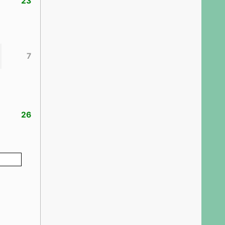
23
7
26