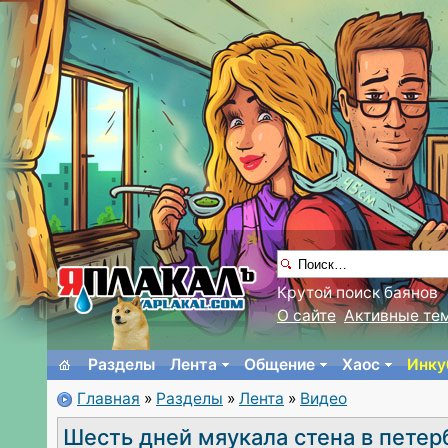
Крутой поиск баянов
О сайте
Активные те
Разделы
Лента
Общение
Хаос
Инку
Главная
»
Разделы
»
Лента
»
Видео
Шесть дней мяукала стена в петер