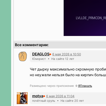
Все комментарии:
DEAGLOS
6 мая 2026 в 10:50
Юморист • На сайте 12 лет
Чет дырку максимально скромную пробил
но неужели нельзя было на кирпич больш
Размещено через приложение
ЯПлакалъ
motya
6 мая 2026 в 11:04
почётный сруль • На сайте 20 лет