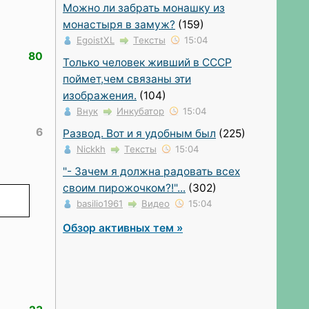
Можно ли забрать монашку из
монастыря в замуж?
(159)
EgoistXL
Тексты
15:04
80
Только человек живший в СССР
поймет,чем связаны эти
изображения.
(104)
Внук
Инкубатор
15:04
6
Развод. Вот и я удобным был
(225)
Nickkh
Тексты
15:04
"- Зачем я должна радовать всех
своим пирожочком?!"...
(302)
basilio1961
Видео
15:04
Обзор активных тем »