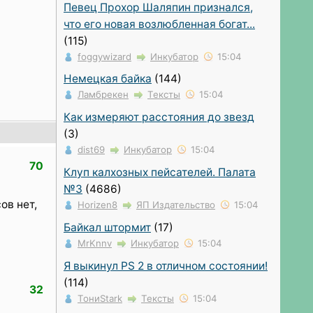
Певец Прохор Шаляпин признался,
что его новая возлюбленная богат...
(115)
foggywizard
Инкубатор
15:04
Немецкая байка
(144)
Ламбрекен
Тексты
15:04
Как измеряют расстояния до звезд
(3)
dist69
Инкубатор
15:04
70
Клуп калхозных пейсателей. Палата
№3
(4686)
ов нет,
Horizen8
ЯП Издательство
15:04
Байкал штормит
(17)
MrKnnv
Инкубатор
15:04
Я выкинул PS 2 в отличном состоянии!
(114)
32
ТониStark
Тексты
15:04