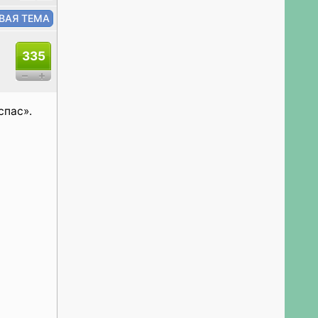
335
спас».