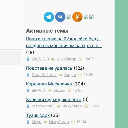
Активные темы
Пиво и гренки за 22 копейки будут
раздавать москвичам завтра в п...
(18)
IkARUS19
Инкубатор
15:05
Подстава не удалась
(122)
GreatKukuruz
Видео
15:05
Коренная Москвичка
(304)
ERRATA
Видео
15:05
Записки судмедэксперта
(0)
rostovdon88
Инкубатор
15:04
Тузик сдох
(36)
Мяур
Инкубатор
15:04