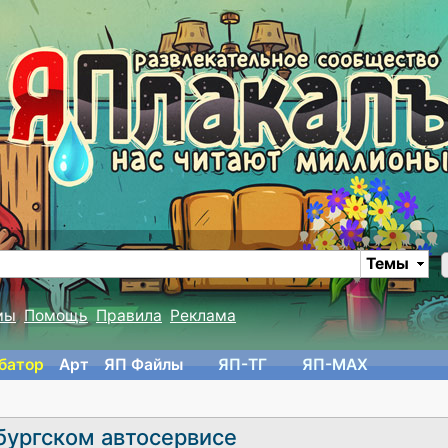
Темы
мы
Помощь
Правила
Реклама
батор
Арт
ЯП Файлы
ЯП-TГ
ЯП-MAX
бургском автосервисе