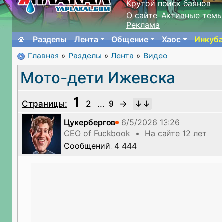
Крутой поиск баянов
О сайте
Активные тем
Реклама
Разделы
Лента
Общение
Хаос
Инкуб
Главная
»
Разделы
»
Лента
»
Видео
Мото-дети Ижевска
1
Страницы:
2
...
9
→
Цукербергов
CEO of Fuckbook • На сайте 12 лет
Сообщений: 4 444