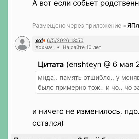
А вот если собьет родствен
Размещено через приложение
ЯПл
xof
Хохмач • На сайте 10 лет
Цитата
(enshteyn @ 6 мая 2
мнда.. память отшибло.. у мен
было примерно тож.. и чо.. чо 
и ничего не изменилось, пд
остался)