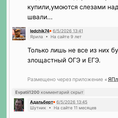
купили,умоются слезами над
швали...
ledchik74
Ярила • На сайте 9 лет
Только лишь не все из них б
злощастный ОГЭ и ЕГЭ.
Размещено через приложение
ЯПл
Evpatii1200
комментарий скрыт
Адальберт
Шутник • На сайте 11 месяцев