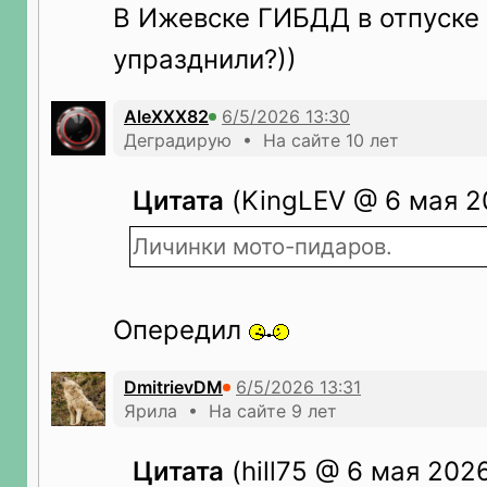
В Ижевске ГИБДД в отпуске
упразднили?))
AleXXX82
Деградирую • На сайте 10 лет
Цитата
(KingLEV @ 6 мая 20
Личинки мото-пидаров.
Опередил
DmitrievDM
Ярила • На сайте 9 лет
Цитата
(hill75 @ 6 мая 2026