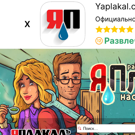
Yaplakal
Официально
X
Развле