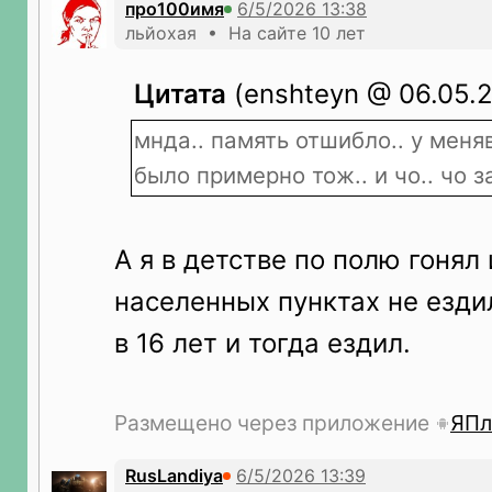
про100имя
льйохая • На сайте 10 лет
Цитата
(enshteyn @ 06.05.2
мнда.. память отшибло.. у мен
было примерно тож.. и чо.. чо 
А я в детстве по полю гонял 
населенных пунктах не езди
в 16 лет и тогда ездил.
Размещено через приложение
ЯПл
RusLandiya