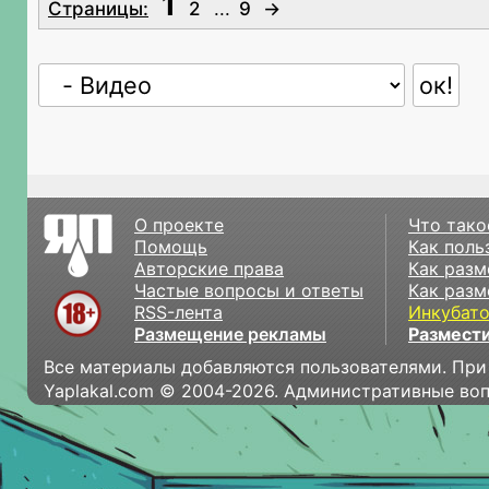
1
Страницы:
2
...
9
→
О проекте
Что тако
Помощь
Как поль
Авторские права
Как разм
Частые вопросы и ответы
Как разм
RSS-лента
Инкубат
Размещение рекламы
Размести
Все материалы добавляются пользователями. При
Yaplakal.com © 2004-2026. Административные во