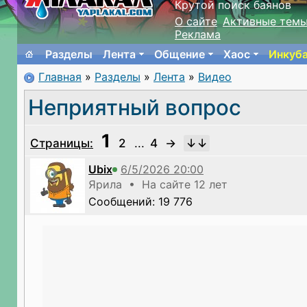
Крутой поиск баянов
О сайте
Активные тем
Реклама
Разделы
Лента
Общение
Хаос
Инкуб
Главная
»
Разделы
»
Лента
»
Видео
Неприятный вопрос
1
Страницы:
2
...
4
→
Ubix
Ярила • На сайте 12 лет
Сообщений: 19 776