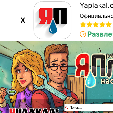
Yaplakal
Официально
X
Развле