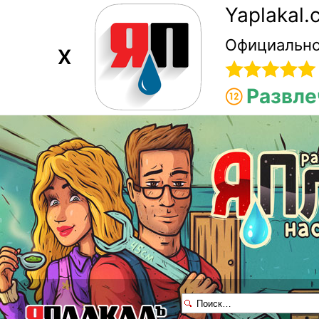
Yaplakal
Официально
X
Развле