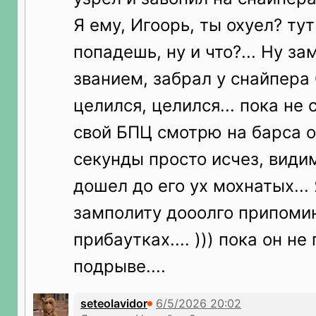
Я ему, Игоорь, ты охуел? тут
попадешь, ну и что?... Ну за
званием, забрал у снайпера
целился, целился... пока не с
свой БПЦ смотрю на барса о
секунды просто исчез, види
дошел до его ух мохнатых...
замполиту дооолго припоми
прибаутках.... ))) пока он не
подрыве....
seteolavidor