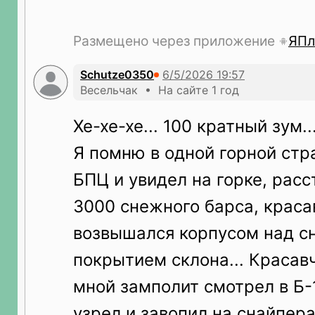
Размещено через приложение
ЯПл
Schutze0350
Весельчак • На сайте 1 год
Хе-хе-хе... 100 кратный зум...
Я помню в одной горной стр
БПЦ и увидел на горке, рас
3000 снежного барса, краса
возвышался корпусом над 
покрытием склона... Красавч
мной замполит смотрел в Б-1
узрел и завопил на снайпера-