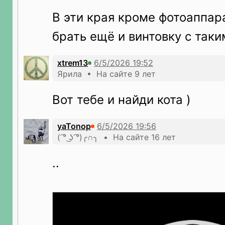
В эти края кроме фотоаппар
брать ещë и винтовку с таки
xtrem13
Ярила • На сайте 9 лет
Вот тебе и найди кота )
yaTonop
( ͡° ͜ʖ ͡°)╭∩╮ • На сайте 16 лет
..