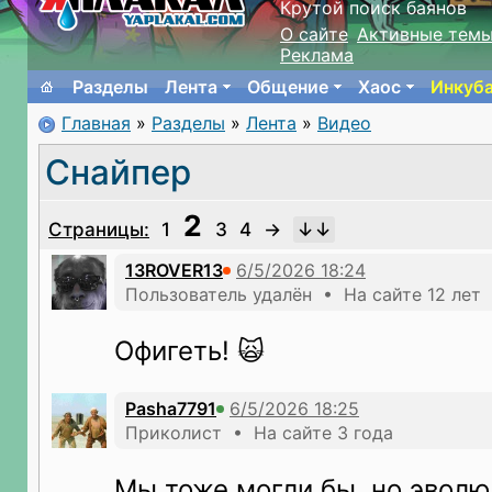
Крутой поиск баянов
О сайте
Активные тем
Реклама
Разделы
Лента
Общение
Хаос
Инкуб
Главная
»
Разделы
»
Лента
»
Видео
Снайпер
2
Страницы:
1
3
4
→
13ROVER13
Пользователь удалён • На сайте 12 лет
Офигеть! 🙀
Pasha7791
Приколист • На сайте 3 года
Мы тоже могли бы, но эволю