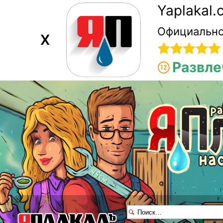
Yaplakal
Официально
X
Развле