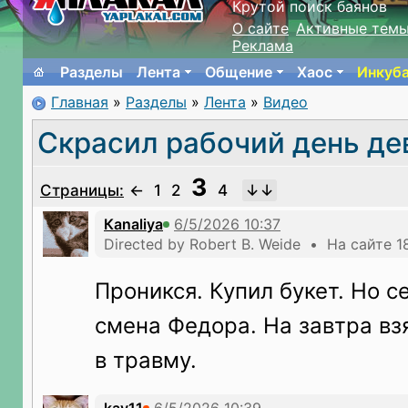
Крутой поиск баянов
О сайте
Активные тем
Реклама
Разделы
Лента
Общение
Хаос
Инкуб
Главная
»
Разделы
»
Лента
»
Видео
Скрасил рабочий день д
3
Страницы:
←
1
2
4
Кanaliya
Directed by Robert B. Weide • На сайте 1
Проникся. Купил букет. Но с
смена Федора. На завтра вз
в травму.