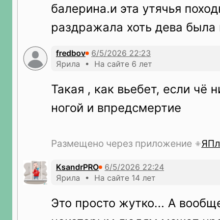
балерина.и эта утячья похо
раздражала хоть дева была п
fredbov
Ярила • На сайте 6 лет
Такая , как вьебет, если чё н
ногой и впредсмертие
Размещено через приложение
ЯПл
KsandrPRO
Ярила • На сайте 14 лет
Это просто жутко... А вообщ