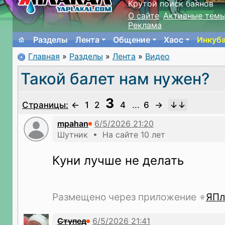
Крутой поиск баянов
О сайте
Активные тем
Реклама
Разделы
Лента
Общение
Хаос
Инкуб
Главная
»
Разделы
»
Лента
»
Видео
Такой балет нам нужен?
3
Страницы:
←
1
2
4
...
6
→
mpahan
Шутник • На сайте 10 лет
Куни лучше не делать
Размещено через приложение
ЯПл
Ступед