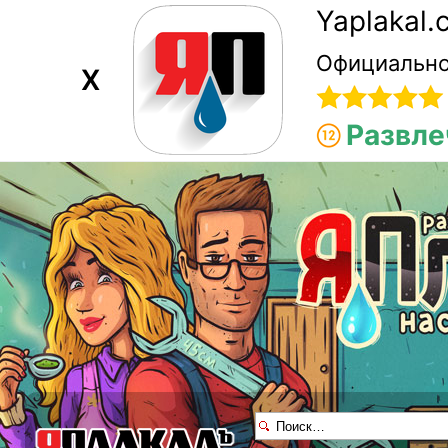
Yaplakal
Официально
X
Развле