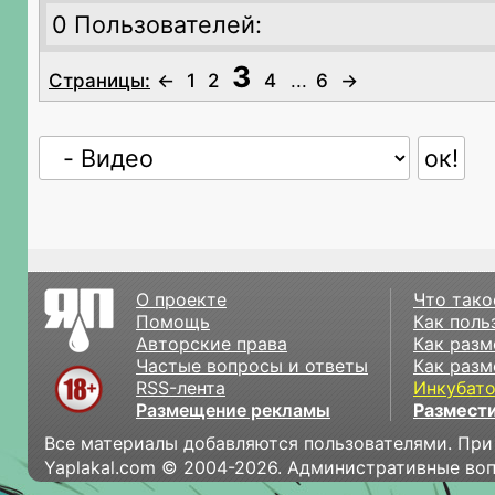
0 Пользователей:
3
Страницы:
←
1
2
4
...
6
→
О проекте
Что тако
Помощь
Как поль
Авторские права
Как разм
Частые вопросы и ответы
Как разм
RSS-лента
Инкубат
Размещение рекламы
Размести
Все материалы добавляются пользователями. При
Yaplakal.com © 2004-2026. Административные во