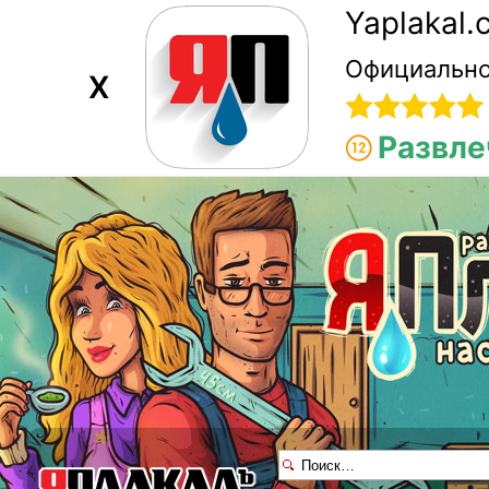
Yaplakal
Официально
X
Развле