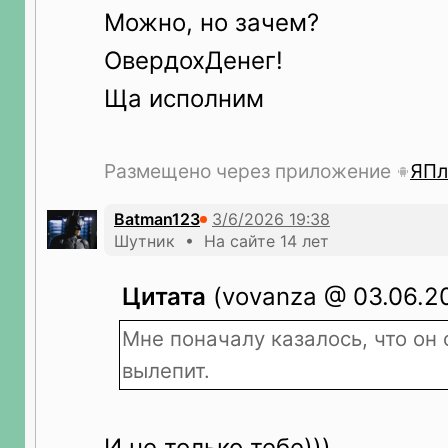
Можно, но зачем?
ОвердохДенег!
Ща исполним
Размещено через приложение
ЯПл
Batman123
Шутник • На сайте 14 лет
Цитата
(vovanza @ 03.06.20
Мне поначалу казалось, что он 
вылепит.
И не только тебе)))