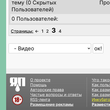
тему (
0 Скрытых
Про
Пользователей)
0 Пользователей:
3
Страницы:
←
1
2
4
О проекте
Что тако
Помощь
Как поль
Авторские права
Как разм
Частые вопросы и ответы
Как разм
RSS-лента
Инкубат
Размещение рекламы
Размести