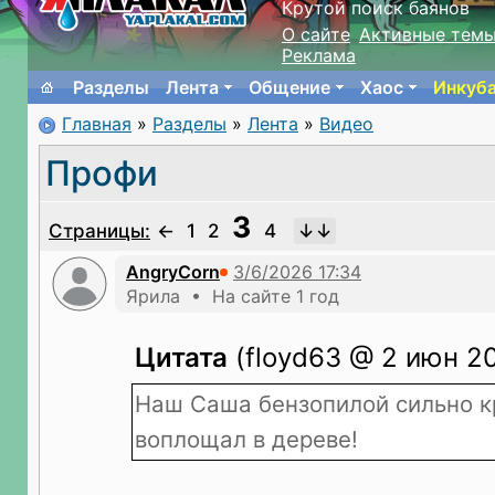
Крутой поиск баянов
О сайте
Активные тем
Реклама
Разделы
Лента
Общение
Хаос
Инкуб
Главная
»
Разделы
»
Лента
»
Видео
Профи
3
Страницы:
←
1
2
4
AngryCorn
Ярила • На сайте 1 год
Цитата
(floyd63 @ 2 июн 20
Наш Саша бензопилой сильно к
воплощал в дереве!