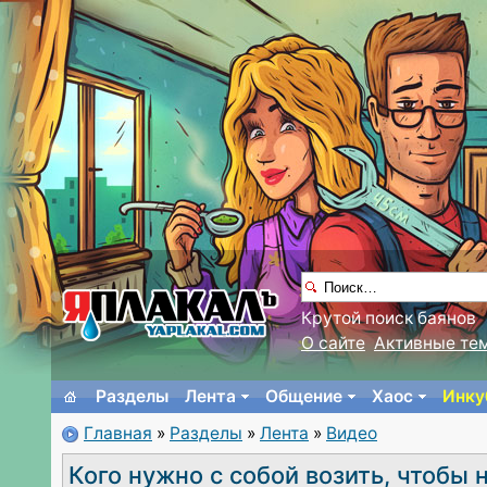
Крутой поиск баянов
О сайте
Активные те
Разделы
Лента
Общение
Хаос
Инку
Главная
»
Разделы
»
Лента
»
Видео
Кого нужно с собой возить, чтобы