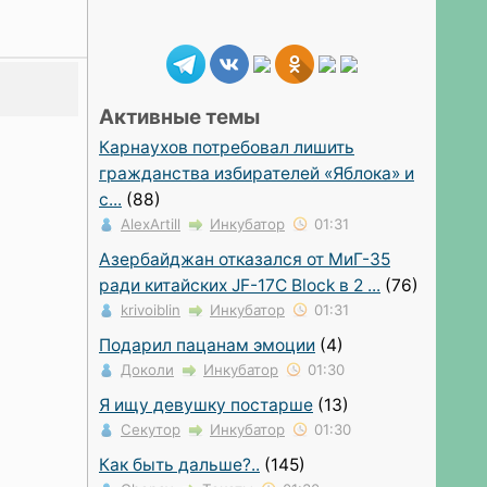
Активные темы
Карнаухов потребовал лишить
гражданства избирателей «Яблока» и
с...
(88)
AlexArtill
Инкубатор
01:31
Азербайджан отказался от МиГ-35
ради китайских JF-17C Block в 2 ...
(76)
krivoiblin
Инкубатор
01:31
Подарил пацанам эмоции
(4)
Доколи
Инкубатор
01:30
Я ищу девушку постарше
(13)
Секутор
Инкубатор
01:30
Как быть дальше?..
(145)