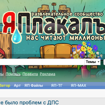
Темы
мы
Помощь
Правила
Реклама
батор
Арт
ЯП Файлы
ЯП-TГ
ЯП-MAX
 не было проблем с ДПС