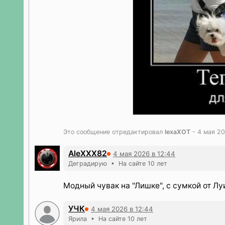
Это сообщение отредактировал
lexaXOT
- 4 мая 20
AleXXX82
4 мая 2026 в 12:44
Деградирую • На сайте 10 лет
Модный чувак на "Лишке", с сумкой от Луи
УЧК
4 мая 2026 в 12:44
Ярила • На сайте 10 лет