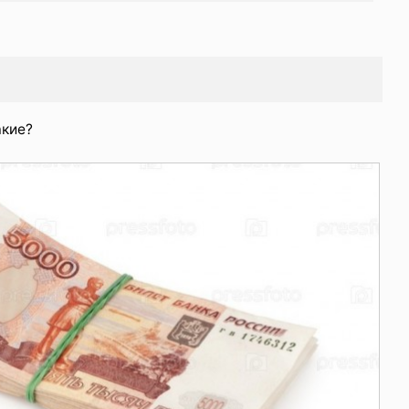
акие?