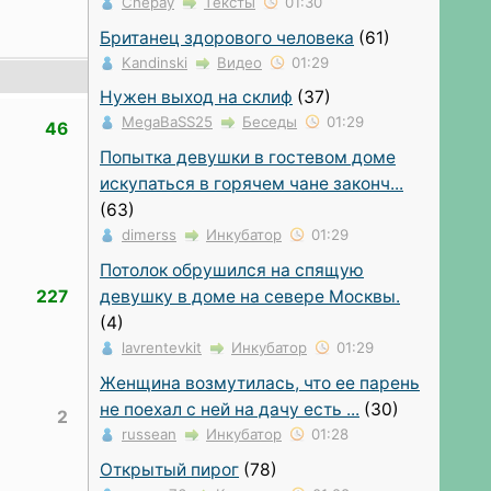
Chepay
Тексты
01:30
Британец здорового человека
(61)
Kandinski
Видео
01:29
Нужен выход на склиф
(37)
MegaBaSS25
Беседы
01:29
46
Попытка девушки в гостевом доме
искупаться в горячем чане законч...
(63)
dimerss
Инкубатор
01:29
Потолок обрушился на спящую
227
девушку в доме на севере Москвы.
(4)
lavrentevkit
Инкубатор
01:29
Женщина возмутилась, что ее парень
не поехал с ней на дачу есть ...
(30)
2
russean
Инкубатор
01:28
Открытый пирог
(78)