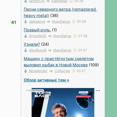
semen76
Картинки
01:28
Песни северного ветра (remastered,
heavy metal)
(36)
obligaziya
Инкубатор
01:28
41
Правый руль.
(1)
AntonNOS
Инкубатор
01:28
Узнали?
(24)
AlexRuso8
Инкубатор
01:27
Машину с пристёгнутым скелетом
выловил рыбак в Новой Москве
(109)
Revelender
События
01:27
Обзор активных тем »
СОЦРЕКЛАМА