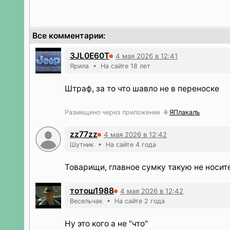
Все комментарии:
3JL0E60T
4 мая 2026 в 12:41
Ярила • На сайте 18 лет
Штраф, за то что шавло не в переноске
Размещено через приложение
ЯПлакалъ
zz77zz
4 мая 2026 в 12:42
Шутник • На сайте 4 года
Товарищи, главное сумку такую не носит
тотош1988
4 мая 2026 в 12:42
Весельчак • На сайте 2 года
Ну это кого а не "что"