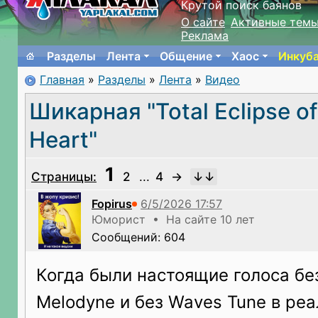
Крутой поиск баянов
О сайте
Активные тем
Реклама
Разделы
Лента
Общение
Хаос
Инкуб
Главная
»
Разделы
»
Лента
»
Видео
Шикарная "Total Eclipse of
Heart"
1
Страницы:
2
...
4
→
Fopirus
Юморист • На сайте 10 лет
Сообщений: 604
Когда были настоящие голоса без
Melodyne и без Waves Tune в ре