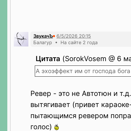
ЗвукачЪ
Балагур • На сайте 2 года
Цитата
(SorokVosem @ 6 ма
А эхоэффект им от господа бога
Ревер - это не Автотюн и т.д
вытягивает (привет караоке
пытающимся ревером попра
голос)