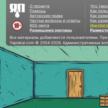
О проекте
Что тако
Помощь
Как поль
Авторские права
Как разм
Частые вопросы и ответы
Как разм
RSS-лента
Инкубат
Размещение рекламы
Размести
Все материалы добавляются пользователями. При
Yaplakal.com © 2004-2026. Административные во