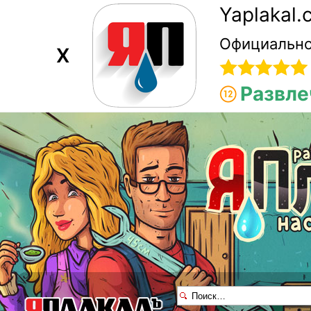
Yaplakal
Официально
X
Развле