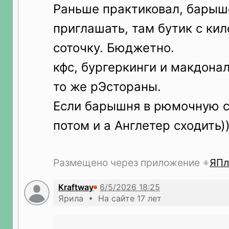
Раньше практиковал, бары
приглашать, там бутик с кил
соточку. Бюджетно.
кфс, бургеркинги и макдонал
то же рЭстораны.
Если барышня в рюмочную с
потом и а Англетер сходить))
Размещено через приложение
ЯПл
Kraftway
Ярила • На сайте 17 лет