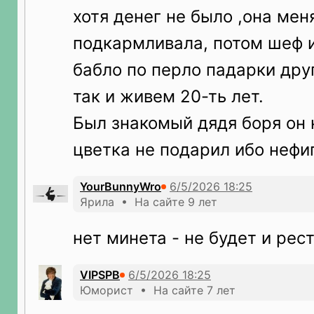
хотя денег не было ,она мен
подкармливала, потом шеф 
бабло по перло падарки дру
так и живем 20-ть лет.
Был знакомый дядя боря он 
цветка не подарил ибо нефи
YourBunnyWro
Ярила • На сайте 9 лет
нет минета - не будет и рес
VIPSPB
Юморист • На сайте 7 лет