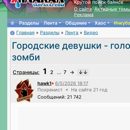
Крутой поиск баянов
О сайте
Активные тем
Реклама
Разделы
Лента
Общение
Хаос
Инкуб
Главная
»
Разделы
»
Лента
»
Видео
Городские девушки - го
зомби
1
Страницы:
2
...
7
→
hawk1
Похренист • На сайте 21 год
Сообщений: 21 742