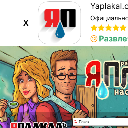
Yaplakal
Официально
X
Развле